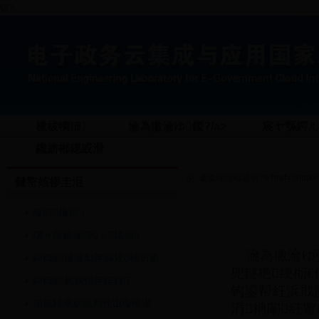
锘?
棣柭犅犻〉
瀹為獙瀹ゆ鍐?/a>
宸ヤ綔鍔ㄦ€
鑱旂郴鎴戜滑
褰撳墠浣嶇疆锛?a href="/html/Col
鏈嶅姟椤圭洰
璇鹃鐮旂┒
瑙ｅ喅鏂规鍜ㄨ璁捐
瀹為獙瀹ゆ彁
鎶€鏈祴璇勪笌鏂规楠岃瘉
兜鐩栬绠椼
鎶€鏈氦娴佷笌鍩硅
钩鍙帮紝浜戝
涓氬姟搴旂敤杩佺Щ璇曢獙
涓柟闈紝