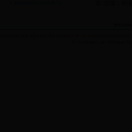
甯姪鐢ㄦ埛渚
搴旂敤绀鸿寖涓庢帹骞?/a>
璁句负棣栭
涓诲姙鍗曚綅锛氬浗瀹朵俊鎭腑蹇冦€€
浜琁CP澶?5063309
銆€鎶€鏈敮鎸侊細涓
琛?15鍙蜂俊鎭ぇ鍘︺€€閭紪锛?0004