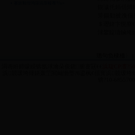
搴旂敤绀鸿寖涓庢帹骞?/a>
鍑濊仛銆佸煿
笌鍚勭被浼佷
＄瓑鍏卞悓寮
浗鐢靛瓙鏀垮姟
璁句负棣栭〉
|
涓诲姙鍗曚綅锛氬浗瀹朵俊鎭腑蹇冦€€
浜琁CP澶?50
浜競瑗垮煄鍖轰笁閲屾渤璺?8鍙枫€佸寳浜競瑗垮煄鍖
锛?10-68557