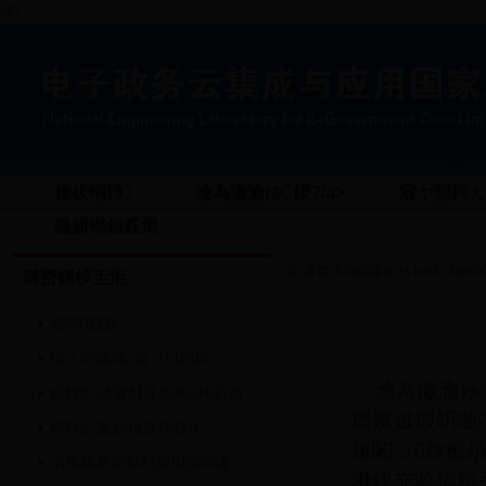
锘?
棣柭犅犻〉
瀹為獙瀹ゆ鍐?/a>
宸ヤ綔鍔ㄦ€
鑱旂郴鎴戜滑
褰撳墠浣嶇疆锛?a href="/html/Col
鏈嶅姟椤圭洰
璇鹃鐮旂┒
瑙ｅ喅鏂规鍜ㄨ璁捐
瀹為獙瀹ゅ皢
鎶€鏈祴璇勪笌鏂规楠岃瘉
瓒嬪娍鍜岄噸
鎶€鏈氦娴佷笌鍩硅
儴闂ㄥ鎵樼
涓氬姟搴旂敤杩佺Щ璇曢獙
浉鍏充骇涓氬