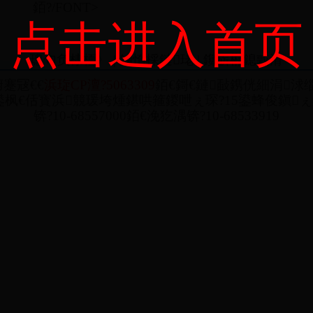
銆?/FONT>
点击进入首页
璁句负棣栭〉
|
鏀惰棌鏈珯
|
鑱旂郴鎴戜滑
蹇冦€€
浜琁CP澶?5063309
銆€鎶€鏈敮鎸侊細涓浗缁
枫€佸寳浜競瑗垮煄鍖哄箍鍐呭ぇ琛?15鍙蜂俊鎭ぇ鍘︺
锛?10-68557000銆€浼犵湡锛?10-68533919