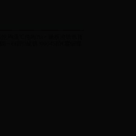
忔祹淇℃伅缃?br> 鍦板潃锛氬寳
€€閭紪锛?00045銆€鐢佃瘽