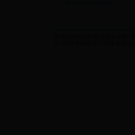
搴旂敤绀鸿寖涓庢帹骞?/a>
涓诲姙鍗曚綅锛氬浗瀹朵俊鎭腑
浜競瑗垮煄鍖轰笁閲屾渤璺?8鍙