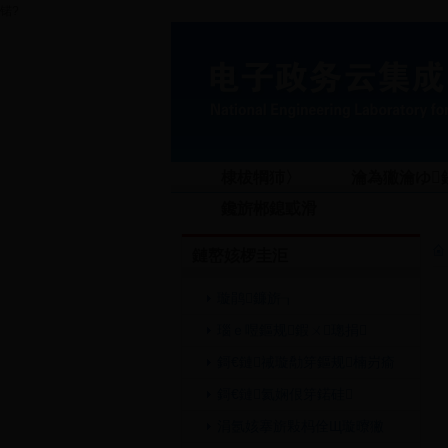
锘?
棣柭犅犻〉
瀹為獙瀹ゆ鍐
鑱旂郴鎴戜滑
鏈嶅姟椤圭洰
璇鹃鐮旂┒
瑙ｅ喅鏂规鍜ㄨ璁捐
鎶€鏈祴璇勪笌鏂规楠岃瘉
鎶€鏈氦娴佷笌鍩硅
涓氬姟搴旂敤杩佺Щ璇曢獙