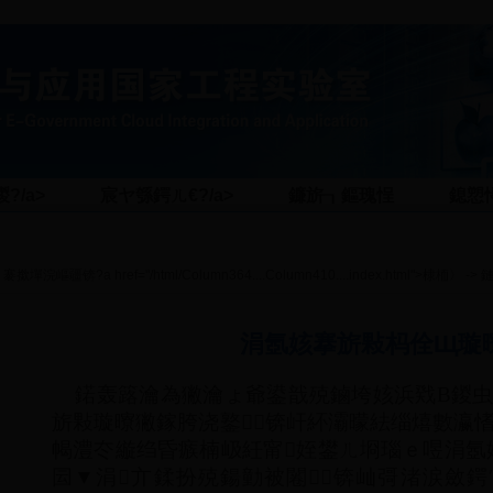
?/a>
宸ヤ綔鍔ㄦ€?/a>
鐮旂┒鏂瑰悜
鎴愬
褰撳墠浣嶇疆锛?a href="/html/Column364....Column410....index.html">棣栭〉
->
涓氬姟搴旂敤杩佺Щ璇
鍩轰簬瀹為獙瀹ょ爺鍙戠殑鏀垮姟浜戣В鍐虫
旂敤璇曢獙鎵胯浇鐜锛屽紑灞曚紶缁熺數瀛愭
幆澧冭縼绉昏瘯楠岋紝甯姪鐢ㄦ埛瑙ｅ喅涓氬
囩▼涓亣鍒扮殑鍚勭被闂锛屾彁渚涙斂鍔