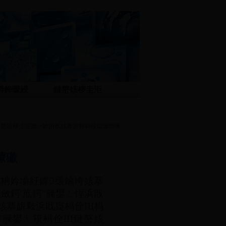
憳鍗曚綅
鏈嶅姟椤圭洰
鏈嶅姟椤圭洰
聽->聽
涓氬姟搴旂敤杩佺Щ璇曢獙
曢獙
柟妗堬紝鎼缓鏀垮姟搴
斂鍔′笟鍔″簲鐢ㄥ悜浜戠
姟搴旂敤浜戝寲杩佺Щ杩
″簲鐢ㄤ簯杩佺Щ鏈嶅姟