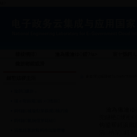
锘?
棣柭犅犻〉
瀹為獙瀹ゆ鍐?/a>
宸ヤ綔鍔ㄦ€
鑱旂郴鎴戜滑
褰撳墠浣嶇疆锛?a href="/html/New
鏈嶅姟椤圭洰
璇鹃鐮旂┒
瑙ｅ喅鏂规鍜ㄨ璁捐
瀹為獙瀹ゆ彁
鎶€鏈祴璇勪笌鏂规楠岃瘉
兜鐩栬绠椼
鎶€鏈氦娴佷笌鍩硅
钩鍙帮紝浜戝
涓氬姟搴旂敤杩佺Щ璇曢獙
涓柟闈紝