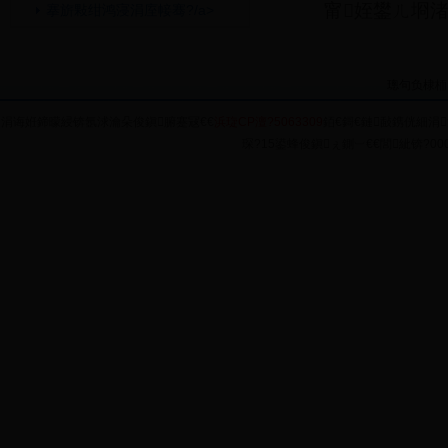
甯姪鐢ㄦ埛渚
搴旂敤绀鸿寖涓庢帹骞?/a>
璁句负棣栭
涓诲姙鍗曚綅锛氬浗瀹朵俊鎭腑蹇冦€€
浜琁CP澶?5063309
銆€鎶€鏈敮鎸侊細涓
琛?15鍙蜂俊鎭ぇ鍘︺€€閭紪锛?0004